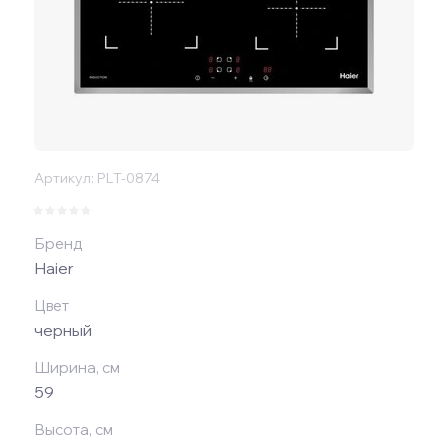
Артикул:
PLT-0874
Бренд
Haier
Цвет
черный
Ширина, см
59
Высота, см